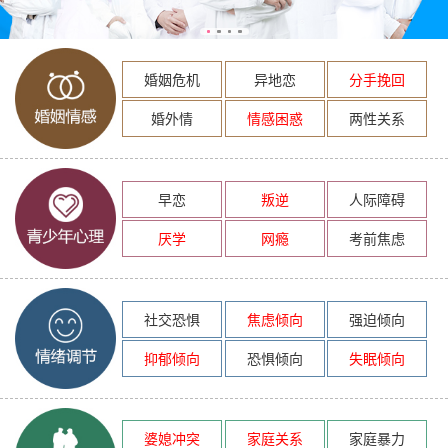
婚姻危机
异地恋
分手挽回
婚外情
情感困惑
两性关系
早恋
叛逆
人际障碍
厌学
网瘾
考前焦虑
社交恐惧
焦虑倾向
强迫倾向
抑郁倾向
恐惧倾向
失眠倾向
婆媳冲突
家庭关系
家庭暴力