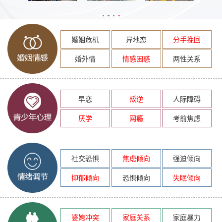
婚姻危机
异地恋
分手挽回
婚外情
情感困惑
两性关系
早恋
叛逆
人际障碍
厌学
网瘾
考前焦虑
社交恐惧
焦虑倾向
强迫倾向
抑郁倾向
恐惧倾向
失眠倾向
婆媳冲突
家庭关系
家庭暴力